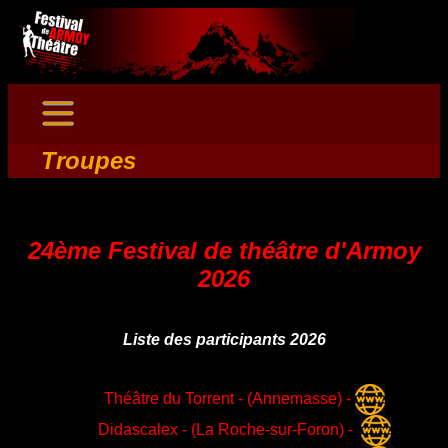
Troupes
24ème Festival de théâtre d'Armoy
2026
Liste des participants 2026
Théâtre du Torrent - (Annemasse) -
Didascalex - (La Roche-sur-Foron) -